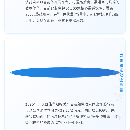
依托自研AI智能体开发平台，打通品牌商、渠道商与终端的
数据壁垒。目前已服务超10,000家核心渠道伙伴，覆盖
500万终端用户。在"一件代发"场景中，AI实时处理千万级
订单，实现全渠道一盘货的高效运营。
成
果
验
证
3
项目咨
效
询
应
显
著
微信公
众号
2025年，长虹佳华AI相关产品及服务收入同比增长47%，
带动公司整体营收达438.26亿港元，同比增长9.6%。荣
获"2025新一代信息技术产业创新服务商"等多项荣誉，数
智化转型经验成为ICT行业标杆案例。