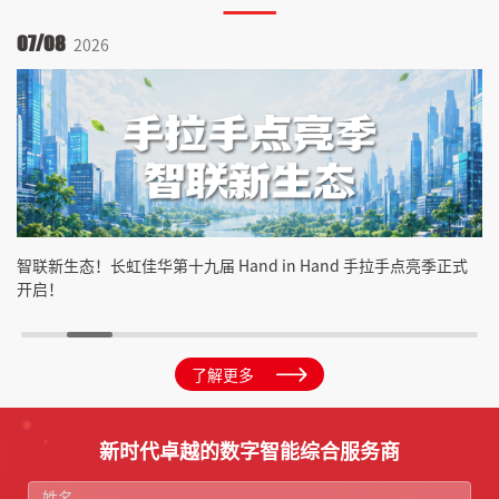
07/08
06/
2026
智联新生态！长虹佳华第十九届 Hand in Hand 手拉手点亮季正式
绵阳
开启！
调研
了解更多
新时代卓越的数字智能综合服务商