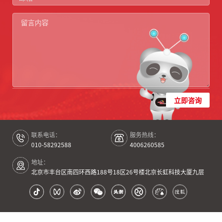
立即咨询
联系电话：
服务热线：
010-58292588
4006260585
地址：
北京市丰台区南四环西路188号18区26号楼北京长虹科技大厦九层