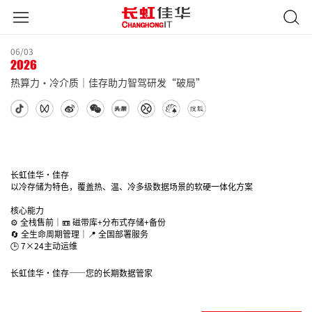
06/03
2026
热算力·冷介质｜佳存助力智驾研发“破局”
长虹佳华·佳存
以冷存储为特色，覆盖热、温、冷多级数据场景的软硬一体化方案
核心能力
⚙️ 全栈售前｜📼 磁带库+分布式存储+备份
🔄 全生命周期管理｜📍 全国部署服务
🕒 7×24主动运维
长虹佳华·佳存——您的长期数据管家