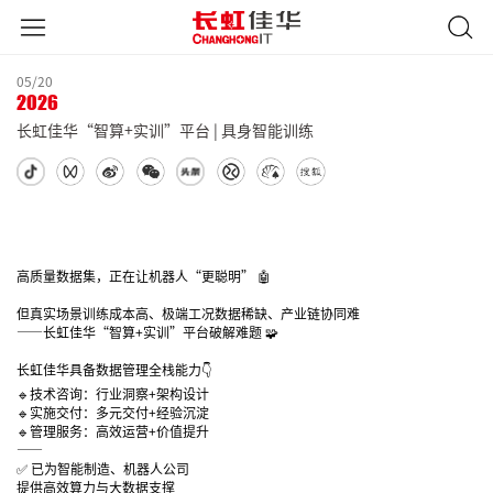
05/20
2026
长虹佳华“智算+实训”平台 | 具身智能训练
高质量数据集，正在让机器人“更聪明” 🤖
但真实场景训练成本高、极端工况数据稀缺、产业链协同难
——长虹佳华“智算+实训”平台破解难题 🧩
长虹佳华具备数据管理全栈能力👇
🔹技术咨询：行业洞察+架构设计
🔹实施交付：多元交付+经验沉淀
🔹管理服务：高效运营+价值提升
——
✅ 已为智能制造、机器人公司
提供高效算力与大数据支撑