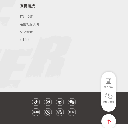
友情链接
四川长虹
长虹控股集团
亿克虹云
佳Link
项目咨询
微信公众号