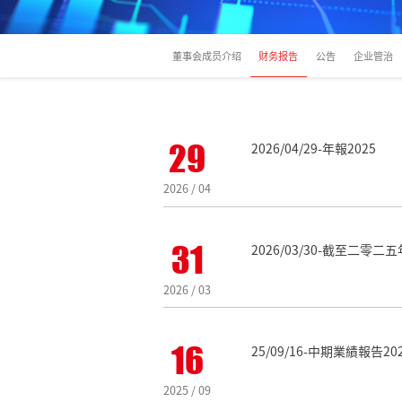
董事会成员介绍
财务报告
公告
企业管治
29
2026/04/29-年報2025
2026 / 04
31
2026/03/30-截至二
2026 / 03
16
25/09/16-中期業績報告20
2025 / 09