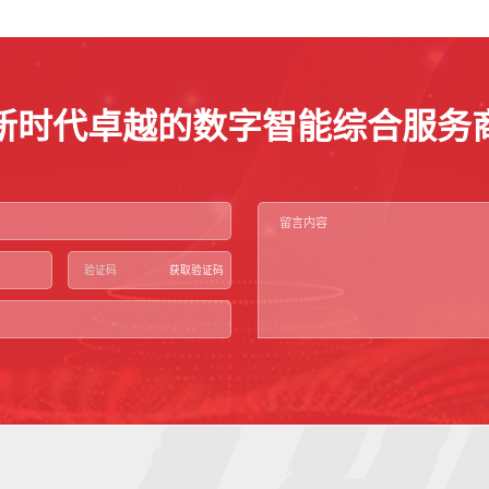
新时代卓越的数字智能综合服务
获取验证码