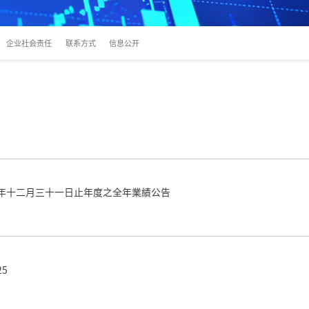
企业社会责任
联系方式
信息公开
零二五年十二月三十一日止年度之全年業績公告
25