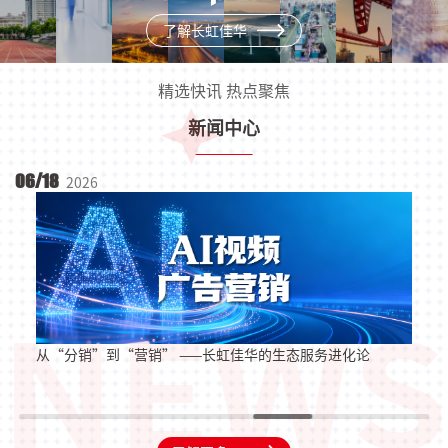
了解长虹佳华
精选快讯 热点聚焦
新闻中心
06/18
0
2026
从“分销”到“营销” ——长虹佳华的生态服务进化论