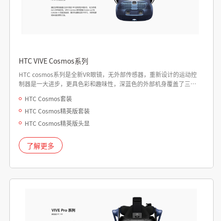
HTC VIVE Cosmos系列
HTC cosmos系列是全新VR眼镜，无外部传感器，重新设计的运动控
制器是一大进步，更具色彩和趣味性，深蓝色的外部机身覆盖了三角
形图案，瞳孔距离旋钮位于右侧照相机下方，电源LED和按钮位于左侧
HTC Cosmos套装
照相机下方，头带带有第二个塑料拱门，但两个拱门均填充有泡沫并
HTC Cosmos精英版套装
覆盖有人造皮革，松紧的皮带从后足弓到前端成环，并通过钩环扣连
接到自身，以确保牢固贴合，一组入耳式耳机放在头带两侧的短臂
HTC Cosmos精英版头显
上，可以上下翻转并垂直滑动以适应用户的耳朵。
了解更多