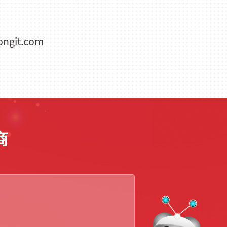
ngit.com
商