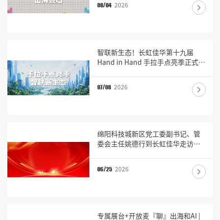
2026
08/04
智联新生态！长虹佳华第十九届
Hand in Hand 手拉手点亮季正式开
启！
2026
07/08
绵阳科技城新区党工委副书记、管
委会主任姚德行到长虹佳华走访调
研
2026
06/25
专属展台+开放麦『聊』出海和AI |