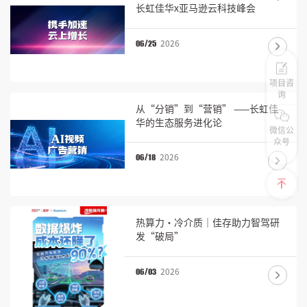
长虹佳华x亚马逊云科技峰会
2026
06/25
项目咨
询
从“分销”到“营销” ——长虹佳
华的生态服务进化论
微信公
众号
2026
06/18
热算力·冷介质｜佳存助力智驾研
发“破局”
2026
06/03