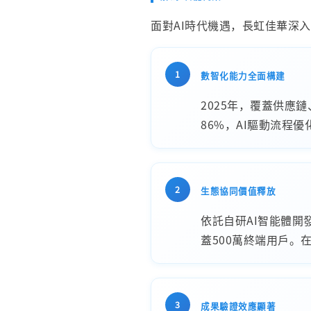
面對AI時代機遇，長虹佳華深
1
數智化能力全面構建
2025年，覆蓋供
86%，AI驅動流程優
2
生態協同價值釋放
依託自研AI智能體開
蓋500萬終端用戶。
3
成果驗證效應顯著