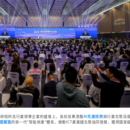
科研院所及行業領軍企業的盛會上，長虹佳華憑藉
AI先進技術
與行業生態深度
深度賦能
的新一代"智能商業"體系，推動ICT產業鏈生態協同發展，獲得國家