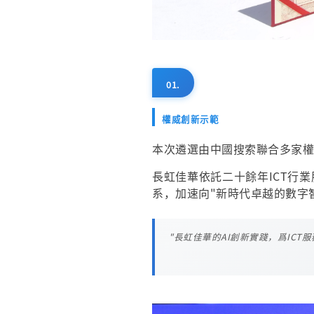
01.
權威創新示範
本次遴選由中國搜索聯合多家權
長虹佳華依託二十餘年ICT行
系，加速向"新時代卓越的數字
"長虹佳華的AI創新實踐，爲IC