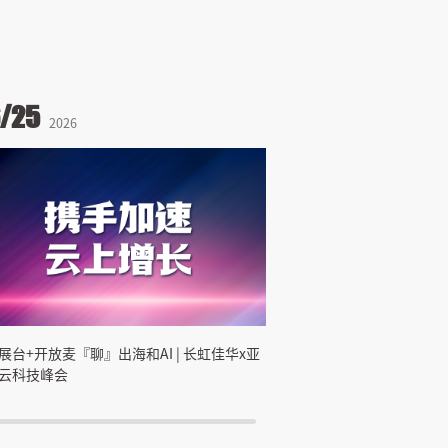
/18
06/03
2026
2026
分销”到“营销” ——长虹佳华的生态服务
热算力·冷介质｜佳
论