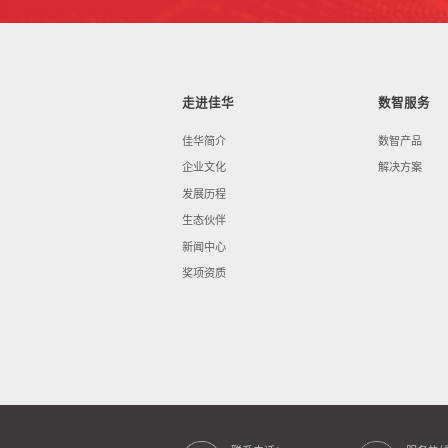
走进佳华
数智服务
佳华简介
数智产品
企业文化
解决方案
发展历程
生态伙伴
新闻中心
奖项资质