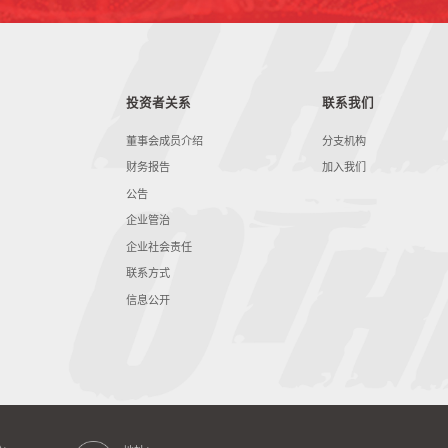
投资者关系
联系我们
董事会成员介绍
分支机构
财务报告
加入我们
公告
企业管治
企业社会责任
联系方式
信息公开