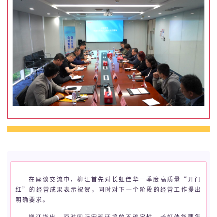
在座谈交流中，柳江首先对长虹佳华一季度高质量“开门
红”的经营成果表示祝贺，同时对下一个阶段的经营工作提出
明确要求。
柳江指出，面对国际宏观环境的不确定性，长虹佳华要集