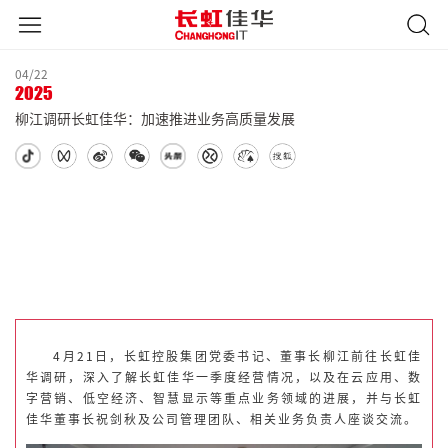
04/22
2025
柳江调研长虹佳华：加速推进业务高质量发展
4月21日，长虹控股集团党委书记、董事长柳江前往长虹佳
华调研，深入了解长虹佳华一季度经营情况，以及在云应用、数
字营销、低空经济、智慧显示等重点业务领域的进展，并与长虹
佳华董事长祝剑秋及公司管理团队、相关业务负责人座谈交流。