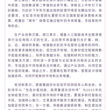
中资源，加快推进第二季度的业务节奏，争取在上半年打下良
好基础，为应对下半年可能出现的经营环境变化腾出空间。他
还要求，长虹佳华经营团队要密切关注国家提振消费相关政
策，把握在“国补”政策实施过程中的市场增量，寻找新的市
场机会。
在产业创新方面，柳江表示，随着人工智能技术全面渗透
到行业应用和人们的生活，云应用市场容量仍在扩展，网、
云、边、端协同发展。他鼓励长虹佳华在提供云服务的同时，
去发现更多端侧的机会。低空经济领域，在做好低空智联网数
字底座的基础上，培养在数据分析、处理和研判方向的能力，
形成解决方案；同时进一步加强与长虹体系内相关企业的合
作，寻找适合不同场景的合作模式，通过产业协同，共同实现
有价值的发展。除此之外，还要再在数字营销、智慧显示领域
加强协同，共同开拓新的市场和业务增量。
祝剑秋表示，感谢集团对长虹佳华的持续关心和支持。长
虹佳华以“生态价值创造，高质量成长好伙伴”为2025年的
总体经营方针，面对宏观市场的不确定性，要更多依托智能化
项目咨
手段，加强核心能力，尤其是技术服务力量的建设，构建起更
询
加稳定的竞争力；另一方面，积极跟进国家政策，制定更加具