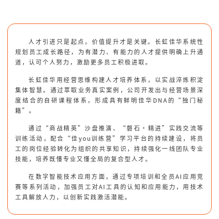
人才引进只是起点，价值提升才是关键。长虹佳华系统性
规划员工成长路径，为有潜力、有能力的人才提供明确上升通
道，认可个人努力，激励更多员工积极进取。
长虹佳华用经营思维构建人才培养体系，以实战淬炼积淀
集体智慧。通过萃取业务真实案例，公司开发出与经营场景深
度结合的自研课程体系，形成具有鲜明佳华DNA的“独门秘
籍”。
通过“商战精英”沙盘推演、“
磐石·精进”
实践交流等
训练活动，配合
“佳you训练营”学习平台的持续建设，将员
工的岗位经验转化为组织的共享知识，持续强化一线团队专业
技能，
培养既懂专业又懂全局的复合型人才。
在数字智能技术应用方面，通过专项培训和全员AI应用竞
赛等系列活动，加强员工对AI工具的认知和应用能力，用技术
工具解放人力，以创新实践激活潜能。