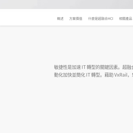
概述
方案價值
什麼是超融合HCI
相關產品
敏捷性是加速 IT 轉型的關鍵因素。超融合基
動化加快並簡化 IT 轉型。藉助 VxR