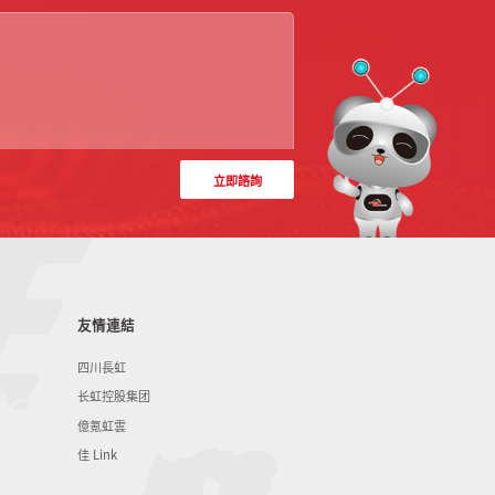
立即諮詢
友情連結
四川長虹
长虹控股集团
億氪虹雲
佳 Link