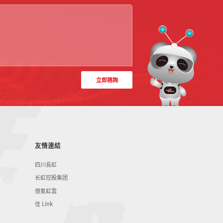
立即諮詢
友情連結
四川長虹
长虹控股集团
億氪虹雲
佳 Link