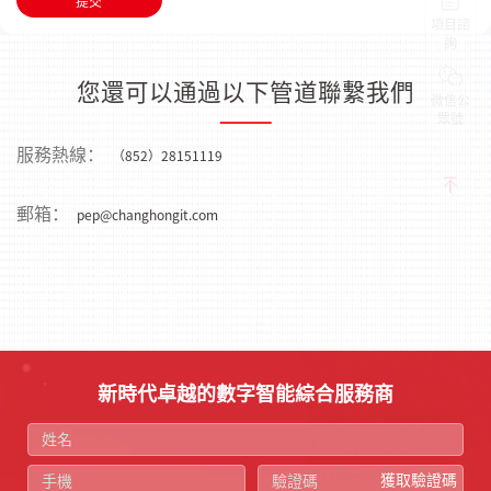
提交
項目諮
詢
您還可以通過以下管道聯繫我們
微信公
眾號
服務熱線：
（852）28151119
郵箱：
pep@changhongit.com
新時代卓越的數字智能綜合服務商
獲取驗證碼