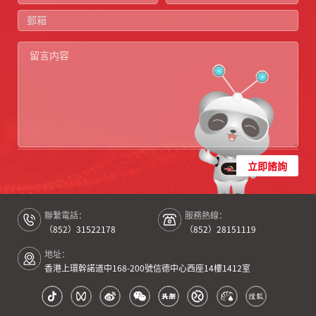
立即諮詢
聯繫電話：
服務熱線：
（852）31522178
（852）28151119
地址：
香港上環幹諾道中168-200號信德中心西座14樓1412室