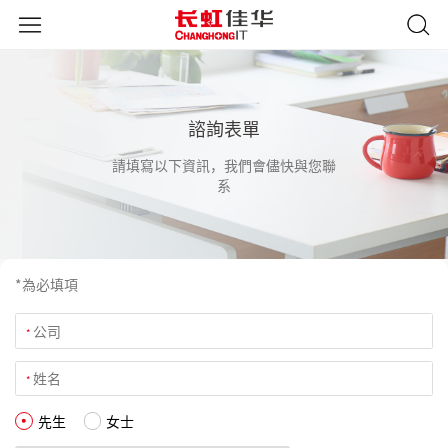
諮詢表單
請填寫以下資訊，我們會儘快與您聯
系
*為必填項
公司
*
姓名
*
先生
女士