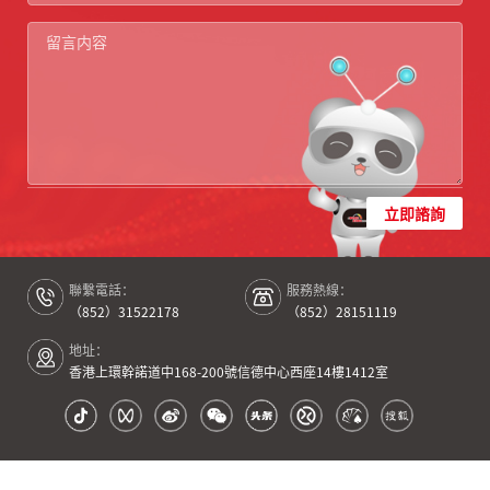
立即諮詢
聯繫電話：
服務熱線：
（852）31522178
（852）28151119
地址：
香港上環幹諾道中168-200號信德中心西座14樓1412室