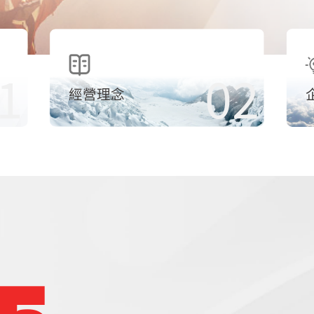
1
02
經營理念