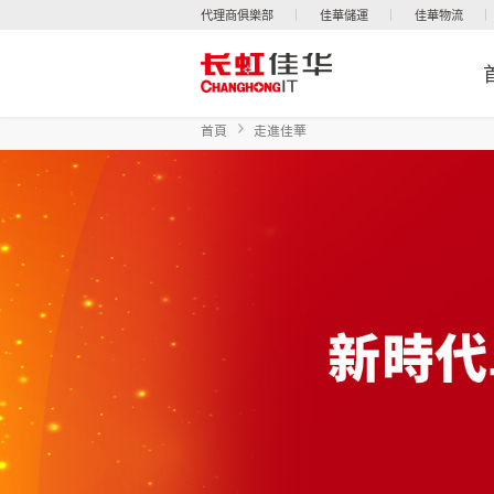
代理商俱樂部
佳華儲運
佳華物流
首頁
走進佳華