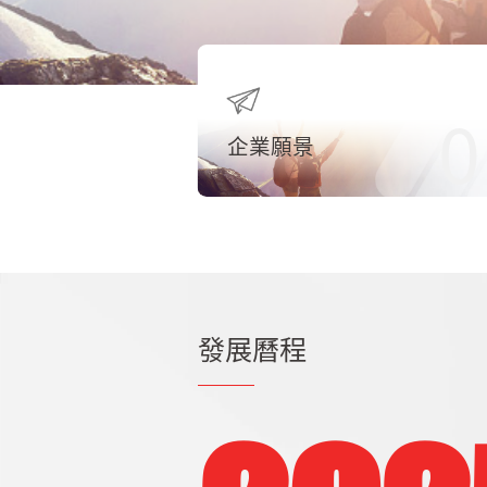
0
企業願景
發展曆程