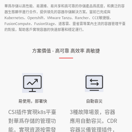
華爲存儲以高性能、易運維、易共享和高可靠的存儲產品爲底座，和廣泛的容
器生態夥伴進行合作，提供領先的容器存儲解決方案。當前已完成與
Kubernetes、Openshift、VMware Tanzu、Rancher、CCE敏捷版、
FusionCompute、FusionStage、道客雲、靈雀雲等業內主流的容器管理平臺
的對接，幫助客戶實現容器的快速部署和穩定運行。
方案價值 - 高可靠 高效率 高敏捷
易使用，部署快
自動容災
CSI插件實現k8s平臺
3種故障場景，容器
對華爲存儲的管理功
應用自動容災。CDR
能，實現資源按需發
容器災備管理插件，