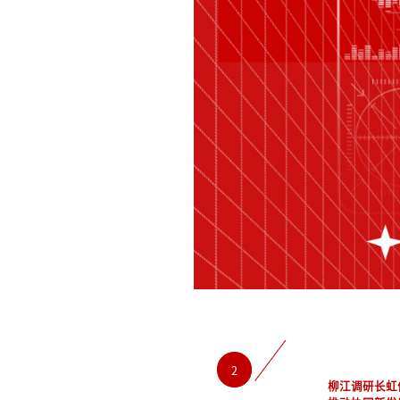
2
柳江调研长虹