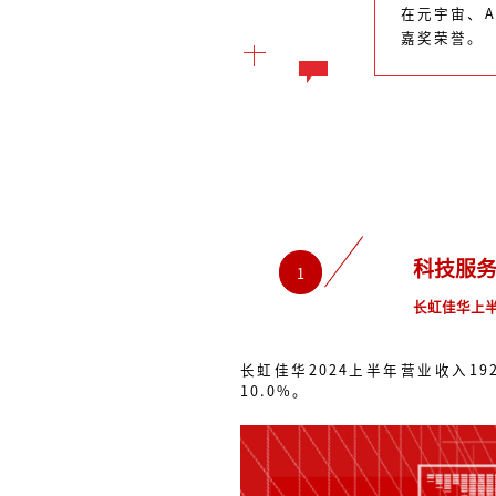
在元宇宙、
嘉奖荣誉。
科技服
1
长虹佳华上
长虹佳华2024上半年营业收入19
10.0%。