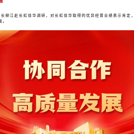
展
事长柳江赴长虹佳华调研，对长虹佳华取得的优异经营业绩表示肯定
展。