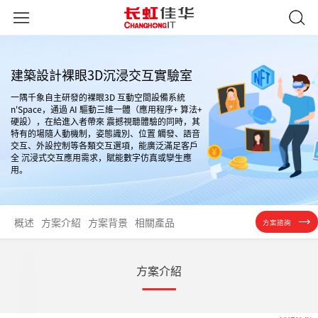
建築設計裸眼3D沉浸交互實驗室
一隅千象自主研發的裸眼3D 互動空間設備系統
n'Space，通過 AI 驅動三維一體（應用程序+ 算法+
硬設），在給進入者帶來 震撼視聽體驗的同時，其
特有的場隨人動機制，姿態識別、位置 觸發、語音
交互、外設控制等各類交互選項，能廣泛滿足客戶
全 沉浸式交互應用需求，賦能數字仿真或孿生應
用。
概述
方案介紹
方案背景
相關產品
方案諮詢
方案介紹