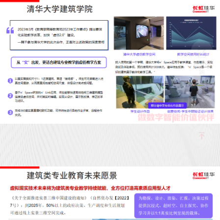
項目諮
詢
微信公
眾號