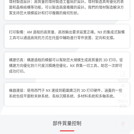
增材製造設計：高質量的增材製造工藝始於設計。增材製造具有優化的表
面和晶格結構等功能，可以製造高度複雜的設計。我們的增材製造解決方
案支持您大規模設計和打印複雜的幾何形狀。
打印製備：AM 過程的高質量、高效輸出要求設置正確。NX 的集成式製備
工具可以通過高效的方式在托盤中輔助進行零件放置、定向和支撐。
構建仿真：構建過程的模擬可以幫助您大規模生成高質量的 3D 打印。從
構建方向優化到介尺度沉積路徑優化，NX 齊集一切工具，助您一次即可
成功打印。
項目諮
詢
機器連接：使用西門子 NX 連接到範圍廣泛的 3D 打印硬件，涵蓋的一些
系統包括平面粉末牀系統、長絲沉積系統、多材料系統和多軸系統。
微信公
眾號
部件質量控制