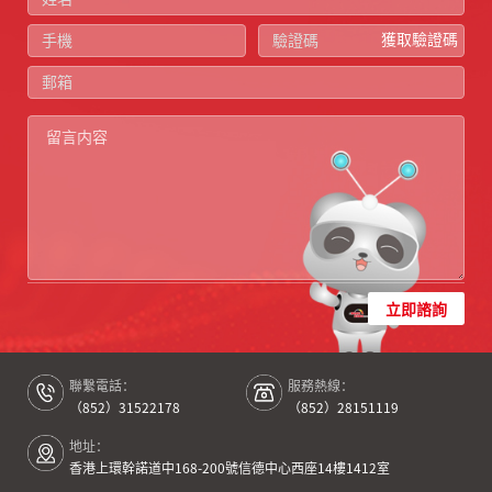
獲取驗證碼
立即諮詢
聯繫電話：
服務熱線：
（852）31522178
（852）28151119
地址：
香港上環幹諾道中168-200號信德中心西座14樓1412室