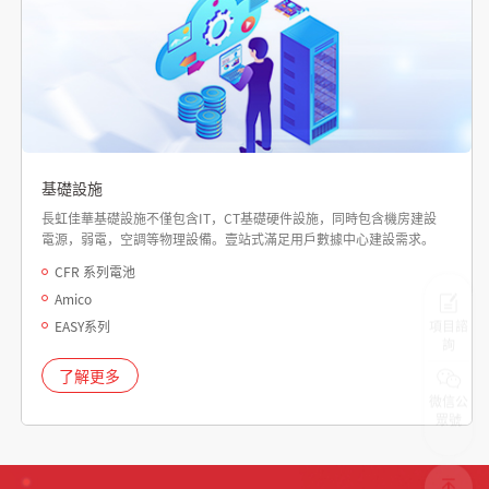
基礎設施
長虹佳華基礎設施不僅包含IT，CT基礎硬件設施，同時包含機房建設
電源，弱電，空調等物理設備。壹站式滿足用戶數據中心建設需求。
CFR 系列電池
Amico
EASY系列
項目諮
詢
了解更多
微信公
眾號