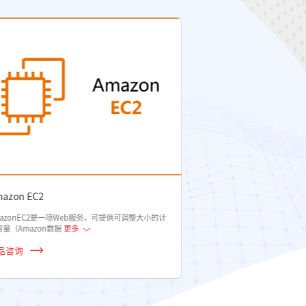
zon ECR
Amazon Athena
zonECR是一个完全托管的Docker容器注册表，使
AmazonAthena是交互
人员能够轻松存储
更多
分析AmazonS3
更多
咨询
产品咨询