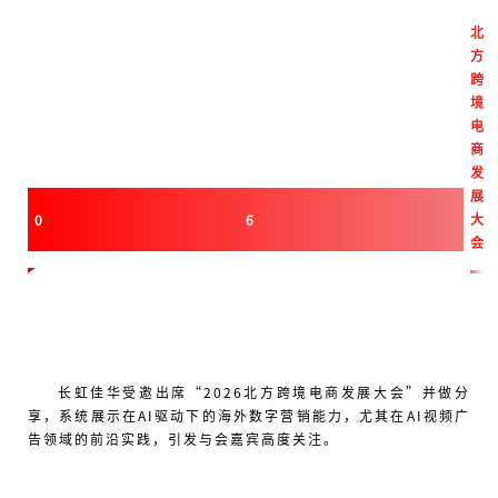
北
方
跨
境
电
商
发
展
大
0
6
会
长虹佳华受邀出席“2026北方跨境电商发展大会”并做分
享，系统展示在AI驱动下的海外数字营销能力，尤其在AI视频广
告领域的前沿实践，引发与会嘉宾高度关注。