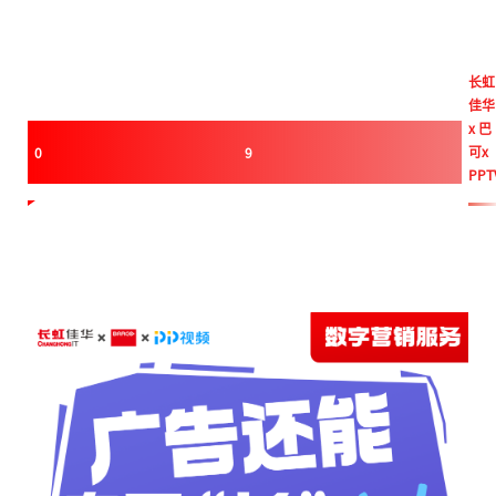
长虹
佳华
x 巴
可x
0
9
PPT