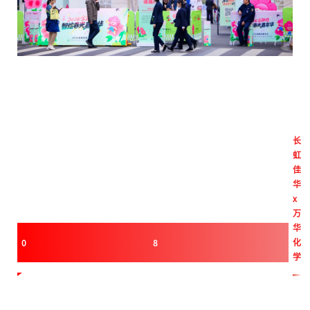
长
虹
佳
华
x
万
华
化
0
8
学