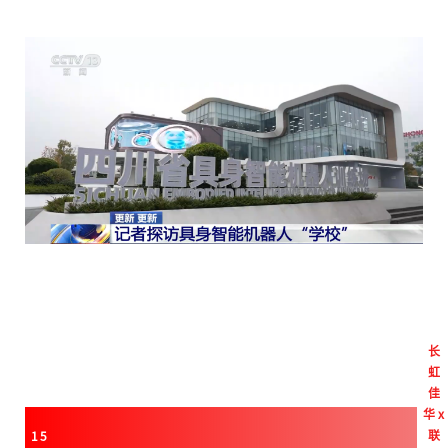
长
虹
佳
华
x
联
15