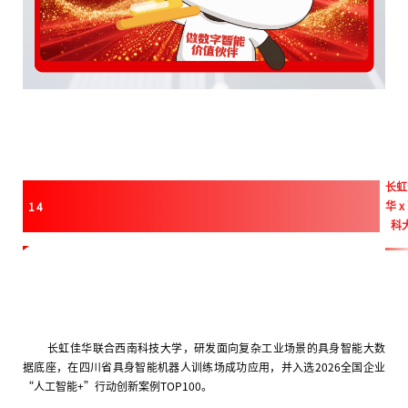
长虹
华
x
14
科
长虹佳华联合西南科技大学，研发面向复杂工业场景的具身智能大数
据底座，在四川省具身智能机器人训练场成功应用，并入选2026全国企业
“人工智能+”行动创新案例TOP100。