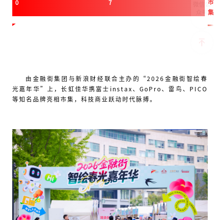
市
0
7
微信公
众号
集
由金融街集团与新浪财经联合主办的“2026金融街智绘春
光嘉年华”上，长虹佳华携富士instax、GoPro、雷鸟、PICO
等知名品牌亮相市集，科技商业跃动时代脉搏。