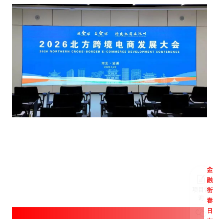
金
融
项目咨
街
询
春
日