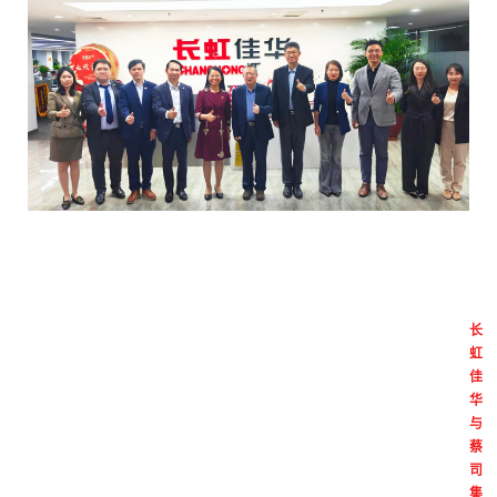
长
虹
佳
华
与
蔡
司
集