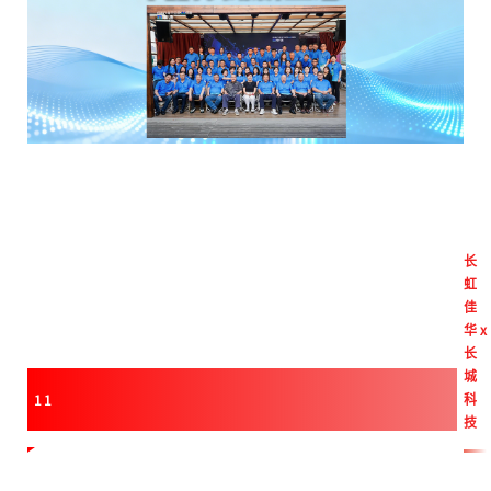
长
虹
佳
华
x
长
城
科
11
技