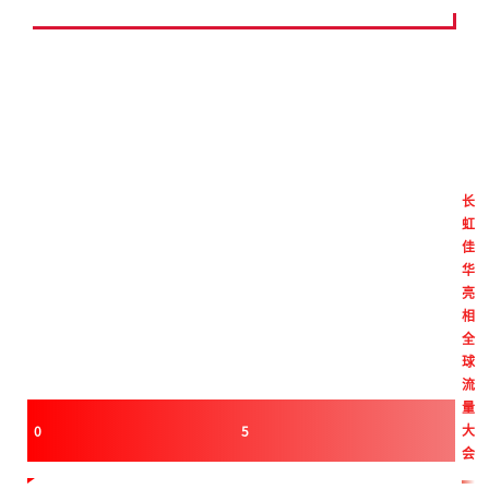
长
虹
佳
华
亮
相
全
球
流
量
大
0
5
会