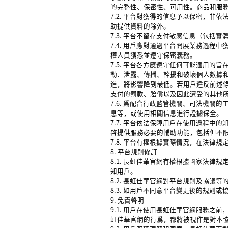
的完整性、保密性、可用性。商品和服
7.2. 平台對獲得的信息予以保密，
助提供資料的除外。
7.3. 平台不留存支付敏感信息（包
7.4. 用戶應對通過平台開展業務過
權人員獲悉並遵守保密義務。
7.5. 平台各方應遵守任何可能適用
動、泄露、傳播、幹擾和破壞個人數據
進，將影響降到最低。若用戶違反前述
支付的罰款、賠償以及因此遭受的其他
7.6. 爲配合行政監管機關、司法機
息等，或使用相關信息進行證據保全。
7.7. 平台依法保障用戶在使用過程
啓提供服務必要的輔助功能，包括但不
7.8. 平台有權根據實際情況，在法
8. 平台規則修訂
8.1. 長虹佳華官網有權根據國家法
知用戶。
8.2. 長虹佳華官網對平台規則及協議
8.3. 如用戶不同意平台變更後的規
9. 免責聲明
9.1. 用戶在使用長虹佳華官網服務
虹佳華官網的行爲，都將被視作是對本