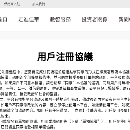
供應商入駐
加入我們
首頁
走進佳華
數智服務
投資者關係
新聞
用戶注冊協議
注冊過程中，您需要完成注冊流程並通過點擊同意的形式在線簽署確認本協議
他協議、規則的全部條款和條件，並已同意接受長虹佳華網站規則、平台服務協
則。如果用戶不同意本協議，請勿點擊“同意”本協議的選項，同時用戶將無權
、平等、公平、誠信的原則，遵守法律和商業道德，公平參與市場競爭，履行
務質量責任，接受政府和社會的監督。
，平台有權對平台協議及規則不時地進行修改，修改後的內容公布在平台生效
。如用戶不同意修改後的內容，應立即停止使用本平台，如繼續使用平台，則視
閱讀全部協議內容。如用戶有任何疑問，可向長虹佳華咨詢。用戶使用長虹佳
生約束。
能會另有單獨的協議、相關業務規則等（下稱“單獨協議”），用戶在使用該
戶已閱讀並同意接受相關單獨協議。