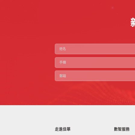
走進佳華
數智服務