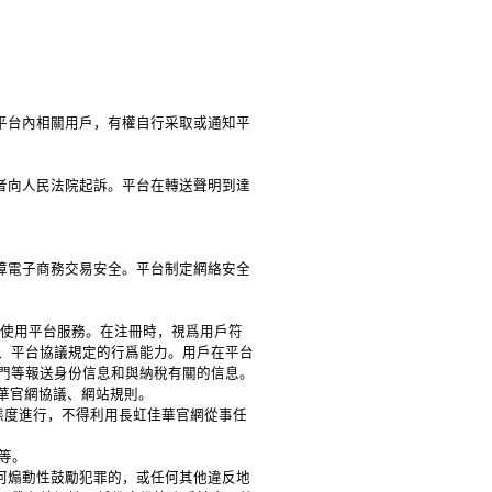
送平台內相關用戶，有權自行采取或通知平
。
或者向人民法院起訴。平台在轉送聲明到達
保障電子商務交易安全。平台制定網絡安全
並使用平台服務。在注冊時，視爲用戶符
、平台協議規定的行爲能力。用戶在平台
門等報送身份信息和與納稅有關的信息。
佳華官網協議、網站規則。
的態度進行，不得利用長虹佳華官網從事任
例等。
任何煽動性鼓勵犯罪的，或任何其他違反地