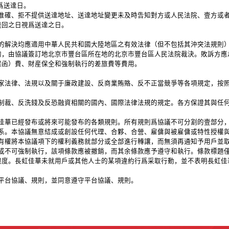
視爲送達日。
地址不准確、拒不提供送達地址、送達地址變更未及時告知對方或人民法院、壹方
退回之日視爲送達之日。
及爭議的解決均應適用中華人民共和國大陸地區之有效法律（但不包括其沖突法規
的，由協議簽訂地北京市豐台區所在地的北京市豐台區人民法院裁決。敗訴方應
保函）費、財産保全和強制執行的差旅費等費用。
遵守國家法律、法規以及關于廉政建設、反商業賄賂、反不正當競爭等各項規定，
與金融制裁、反洗錢及反恐融資相關的國內、國際法律法規的規定。各方保證其與
有長虹佳華已經發布或將來可能發布的各類規則。所有規則爲協議不可分割的壹部分
約人關系。本協議無意結成或創設任何代理、合夥、合營、雇傭與被雇傭或特性授權
務需要有權將本協議項下的權利義務就部分或全部進行轉讓，而無須再通知予用戶並
爲無效或不可強制執行，該項條款應被撤銷，而其余條款應予遵守和執行。條款標
限度。長虹佳華未就用戶或其他人士的某項違約行爲采取行動，並不表明長虹佳
讀了平台協議、規則，並同意遵守平台協議、規則。