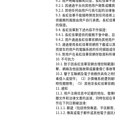
9.2. 用戶明確理解和同意，長虹佳華
9.2.1. 因通過平台向其他用戶銷售
9.2.2. 其他任何由用戶行爲引起的法律
9.3. 長虹佳華不能隨時預見到任何
供服務的風險由用戶自行承擔。長虹佳
的保證。
9.4. 長虹佳華對下述內容不作保證：
9.4.1. 長虹佳華提供的服務不會中斷
9.4.2. 用戶通過長虹佳華官網向其
9.5. 通過使用長虹佳華官網而下載
而發生的用戶的電腦系統的任何損毀或
9.6. 對用戶在長虹佳華官網存取資料
10. 不可抗力
10.1. 對于因長虹佳華官網合理控
擊、網絡及他設施故障或嚴重傷亡事故
10.2. 鑒于互聯網及電子商務所具
毒侵入或發作；（2）計算機系統遭到破
時性關閉等；（5）其他非長虹佳華官網
11. 通知
11.1. 用戶注冊信息中記載的地址
關文件和法律文書的送達，同時包括在
作在下列日期被送達:
11.1.1. 郵遞（包括特快專遞、平
11.1.2. 傳真或電子郵件或其他電子