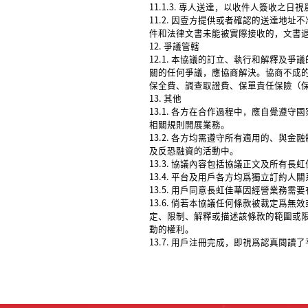
11.1.3. 專人送達，以收件人簽收之日
11.2. 因壹方提供或者確認的送達
件和法律文書未能被實際接收的，文書
12. 爭議管轄
12.1. 本協議的訂立、執行和解釋
關的任何爭議，應協商解決。協商不成
保全費、調查取證費、保單責任保險（
13. 其他
13.1. 各方在合作過程中，應自覺
相關規則開展業務。
13.2. 各方均需遵守所有適用的、
及反恐融資的活動中。
13.3. 協議內容包括協議正文及所
13.4. 平台及用戶各方均爲獨立訂
13.5. 用戶同意長虹佳華因經營業
13.6. 倘若本協議任何條款被裁定
定、限制、解釋或描述該條款的範圍或
動的權利。
13.7. 用戶注冊完成，即視爲認真閱