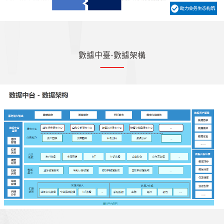
數據中臺-數據架構