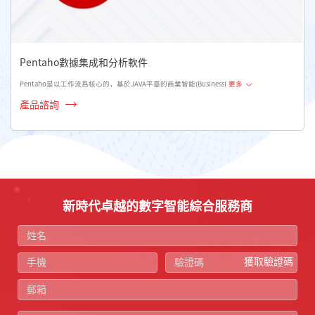
Pentaho數據集成和分析軟件
Pentaho是以工作流爲核心的，基於JAVA平臺的商業智能(BusinessI
更多
產品諮詢
新時代卓越的數字智能綜合服務商
獲取驗證碼