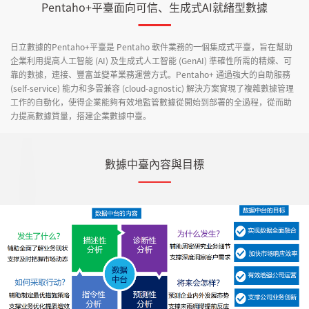
Pentaho+平臺面向可信、生成式AI就緒型數據
日立數據的Pentaho+平臺是 Pentaho 軟件業務的一個集成式平臺，旨在幫助
企業利用提高人工智能 (AI) 及生成式人工智能 (GenAI) 準確性所需的精煉、可
靠的數據，連接、豐富並變革業務運營方式。Pentaho+ 通過強大的自助服務
(self-service) 能力和多雲兼容 (cloud-agnostic) 解決方案實現了複雜數據管理
工作的自動化，使得企業能夠有效地監管數據從開始到部署的全過程，從而助
力提高數據質量，搭建企業數據中臺。
數據中臺內容與目標