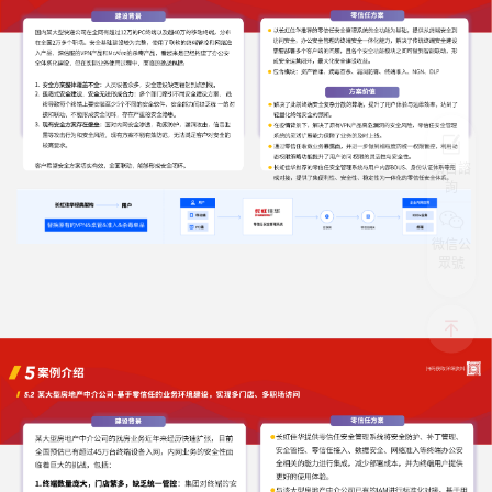
項目諮
詢
微信公
眾號