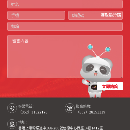
獲取驗證碼
立即諮詢
聯繫電話：
服務熱線：
（852）31522178
（852）28151119
地址：
香港上環幹諾道中168-200號信德中心西座14樓1412室