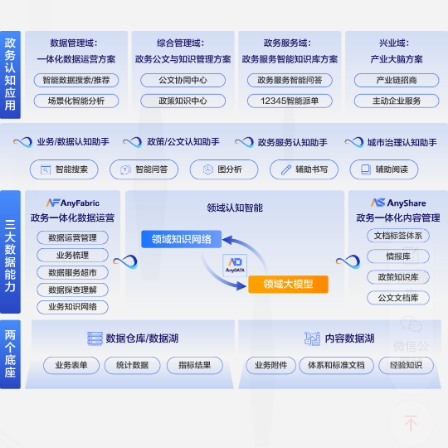
項目諮
詢
微信公
眾號