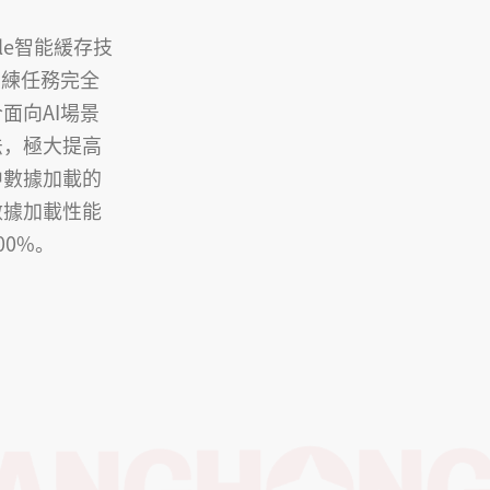
File智能緩存技
訓練任務完全
面向AI場景
法，極大提高
中數據加載的
數據加載性能
00%。