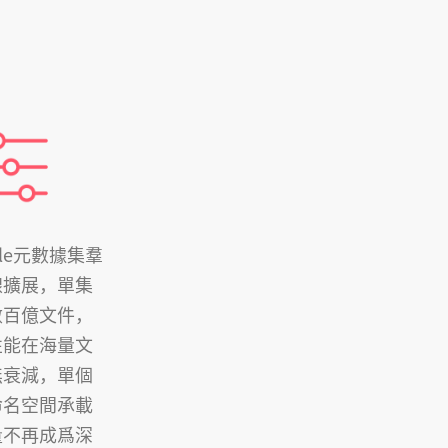
File元數據集羣
線擴展，單集
數百億文件，
性能在海量文
無衰減，單個
命名空間承載
量不再成爲深