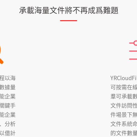
承載海量文件將不再成爲難題
程以海
YRCloud
數據量
可按需在
能企業
羣可承載
關鍵手
文件訪問
能企業
件場景下
、分析
文件系統
以億計
的文件數