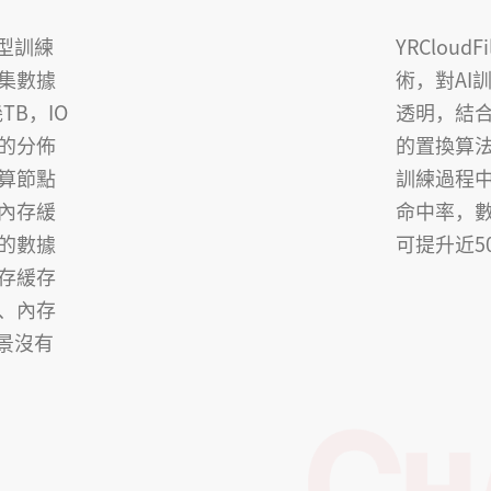
模型訓練
YRCloud
集數據
術，對AI
TB，IO
透明，結合
的分佈
的置換算
算節點
訓練過程
內存緩
命中率，
的數據
可提升近5
存緩存
、內存
場景沒有