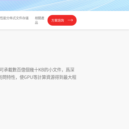
le 高性能分佈式文件存儲
相關產
方案諮詢
品
儲，可承載數百億個幾十KB的小文件，爲深
訪問特性，使GPU等計算資源得到最大程