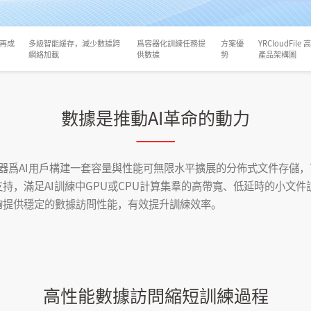
再成
多級智能緩存，減少數據跨
爲容器化訓練任務提
方案優
YRCloudFi
網絡加載
供數據
勢
產品架構圖
數據是推動AI革命的動力
X86服務器爲AI用戶構建一套容量與性能可無限水平擴展的分佈式文件存
持，滿足AI訓練中GPU或CPU計算集羣的高帶寬、低延時的小文件
夠提供穩定的數據訪問性能，有效提升訓練效率。
高性能數據訪問縮短訓練過程