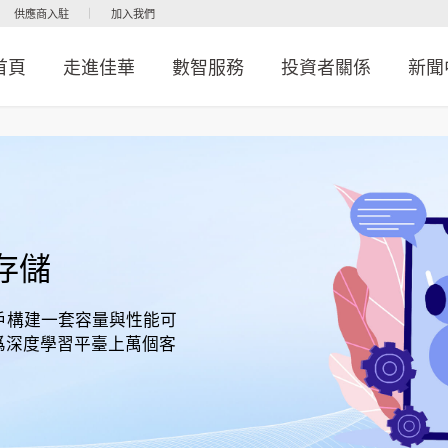
供應商入駐
加入我們
首頁
走進佳華
數智服務
投資者關係
新聞
存儲
AI用戶構建一套容量與性能可
爲深度學習平臺上萬個客