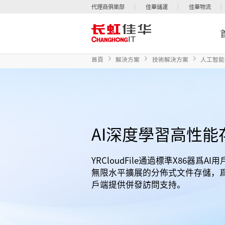
代理商俱樂部
佳華儲運
佳華物流
首頁
解決方案
技術解決方案
人工智能
AI深度學習高性能
YRCloudFile通過標準X86器爲
無限水平擴展的分佈式文件存儲，
戶端提供併發訪問支持。