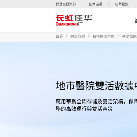
代理商俱樂部
佳華儲運
佳華物流
首頁
解決方案
技術解決方案
基礎設施
地市醫院雙活數據
應用華爲全閃存儲及雙活架構，保障H
務的高效運行與雙活容災