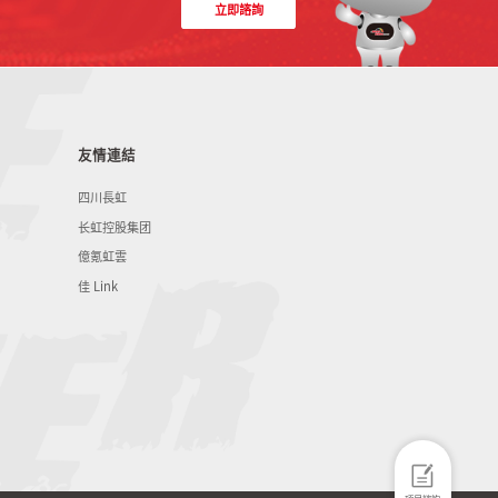
立即諮詢
友情連結
四川長虹
长虹控股集团
億氪虹雲
佳 Link
項目諮詢