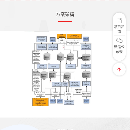
方案架構
項目諮
詢
微信公
眾號