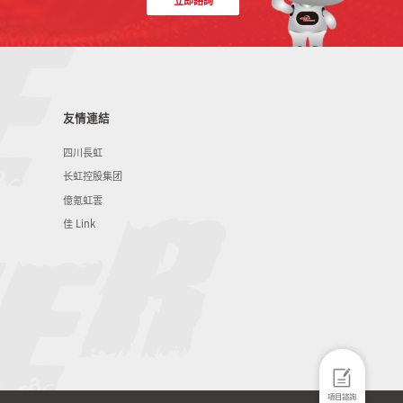
友情連結
四川長虹
长虹控股集团
億氪虹雲
佳 Link
項目諮詢