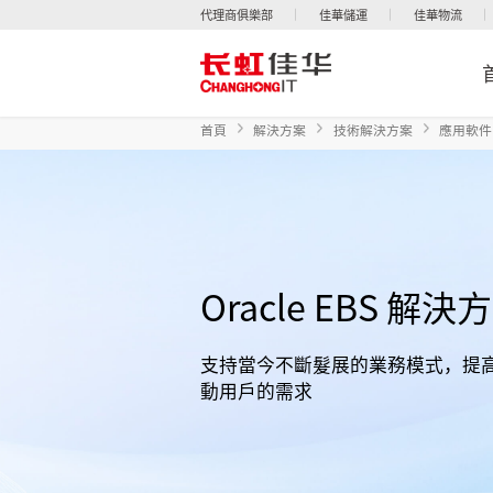
代理商俱樂部
佳華儲運
佳華物流
首頁
解決方案
技術解決方案
應用軟件
Oracle EBS 解決
支持當今不斷髮展的業務模式，提
動用戶的需求