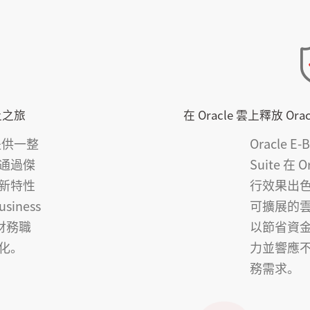
上之旅
在 Oracle 雲上釋放 Oracl
雲提供一整
Oracle E-
通過傑
Suite 在 
新特性
行效果出
usiness
可擴展的
強財務職
以節省資
化。
力並響應
務需求。