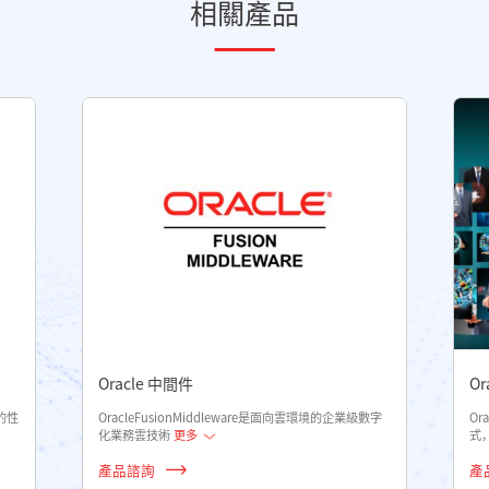
相關產品
Oracle 中間件
Or
的性
OracleFusionMiddleware是面向雲環境的企業級數字
Or
化業務雲技術
更多
式
產品諮詢
產