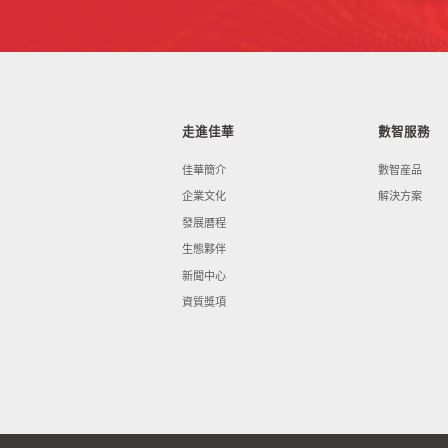
走進佳華
數智服務
佳華簡介
數智産品
企業文化
解決方案
發展曆程
生態夥伴
新聞中心
資質獎項