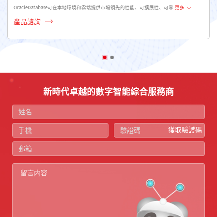
OracleDatabase可在本地環境和雲端提供市場領先的性能、可擴展性、可靠
更多
產品諮詢
新時代卓越的數字智能綜合服務商
獲取驗證碼