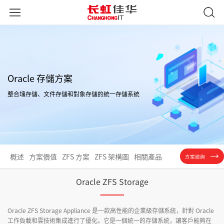
Oracle 存儲方案
整合塊存儲、文件存儲和對象存儲的統一存儲系統
概述
方案價值
ZFS 方案
ZFS 架構圖
相關產品
方案諮詢
Oracle ZFS Storage
Oracle ZFS Storage Appliance 是一款高性能的企業級存儲系統，針對 Oracle
工作負載和雲技術集成進行了優化。它是一個統一的存儲系統，讓客戶能夠在