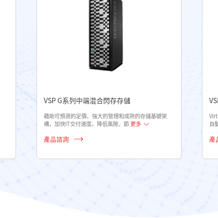
VSP G系列中端混合閃存存儲
V
。
藉助可預測的定價、強大的管理和成熟的存儲基礎架
Vi
構，加快IT交付速度。降低風險、節
更多
自
產品諮詢
產