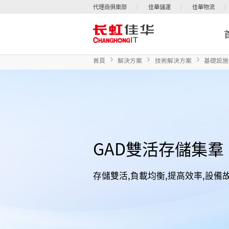
代理商俱樂部
佳華儲運
佳華物流
首頁
解決方案
技術解決方案
基礎設施
GAD雙活存儲集羣
存儲雙活,負載均衡,提高效率,設