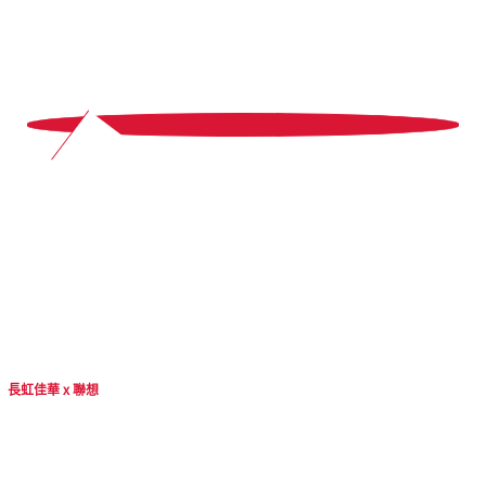
11
長
虹佳華 x 聯想