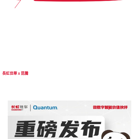
9
長虹佳華 x 昆騰