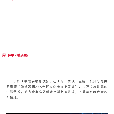
長
虹佳華 x 聯想凌拓
長虹佳華攜手聯想凌拓，在上海、武漢、重慶、杭州等地共
同組織“聯想凌拓ASA全閃存儲渠道推廣會”，共建開放共贏的
生態體系，助力企業高效穩定應對數據洪流，把握數智時代發展
新機遇。