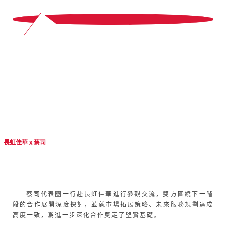
12
長虹佳華 x 蔡司
蔡司代表團一行赴長虹佳華進行參觀交流，雙方圍繞下一階
段的合作展開深度探討，並就市場拓展策略、未來服務規劃達成
高度一致，爲進一步深化合作奠定了堅實基礎。