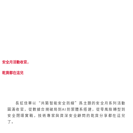
安全月活動收官，
乾貨都在這兒
長虹佳華以“共築智能安全防線”爲主題的安全月系列活動
圓滿收官，從數據合規破局到AI防禦體系搭建，從零風險轉型到
安全閉環實戰，技術專家與資深安全顧問的乾貨分享都在這兒
了。