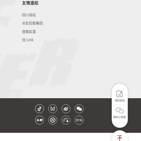
友情連結
四川長虹
长虹控股集团
億氪虹雲
佳 Link
項目諮詢
微信公眾號