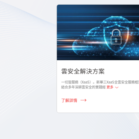
案
雲安全解決方案
聯動，將平臺側大智能、
一切皆服務（XaaS）。新華三XaaS全雲安全服務框
安全
更多
結合多年深耕雲安全的實踐經
更多
了解詳情