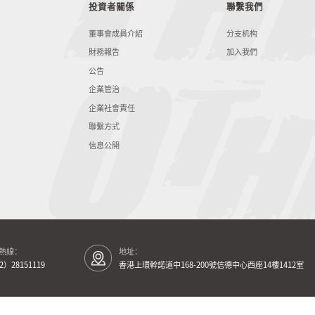
投資者關係
聯繫我們
董事會成員介紹
分支机构
財務報告
加入我們
公告
企業管治
企業社會責任
聯繫方式
信息公開
熱線：
地址：
2）28151119
香港上環幹諾道中168-200號信德中心西座14樓1412室