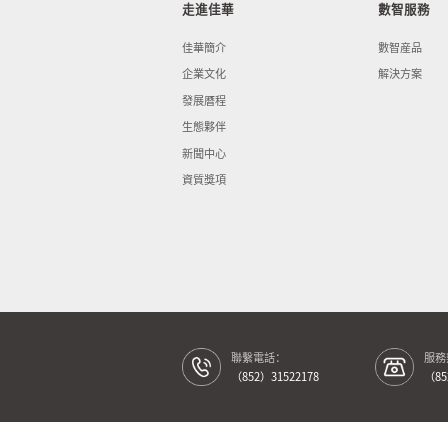
走進佳華
數智服務
佳華簡介
數智産品
企業文化
解決方案
發展曆程
生態夥伴
新聞中心
資質獎項
聯繫電話：
服務
（852）31522178
（85