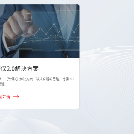
保2.0解決方案
華三【等保+】解決方案一站式合規新思路，等保2.0
鬆過
解詳情