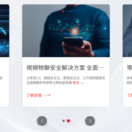
視頻物聯安全解決方案 全面解
等
決行業視頻專網安全問題
架
以等保2.0、網絡安全法、數據安全法、公共視頻圖像安
新
全國標體系等標準法規爲基準構
更多
輕
了解詳情
了