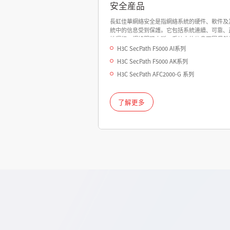
安全産品
長虹佳華網絡安全是指網絡系統的硬件、軟件及
統中的信息受到保護。它包括系統連續、可靠、
地運行，網絡服務中斷，系統中的信息不因偶然
惡意的行爲而遭到破壞、更改或泄露。
H3C SecPath F5000 AI系列
H3C SecPath F5000 AK系列
H3C SecPath AFC2000-G 系列
了解更多