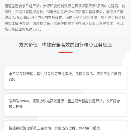
随着监管要求日趋严格，大行和股份制银行在积极探索双活/多活中心建设。城
商行、农信社等区域金融，借着核心生产换代或新建灾备等机会，全面推广同
城双活/多活和两地三中心的灾备模式。面向业务连续性领域，华为提供端到端
的整体解决方案，通过整合高可靠高性能的全闪存储以及双活容灾技术，实现
核心系统业务永续运行。
方案价值 - 构建安全高效的银行核心业务底座
全互联存储架构，提供领先的可靠性等级；免网关双活、双活平滑扩展到
3DC
端到端NVMe，实现协议最高效运行；盘控配合智能加速算法，发挥闪存
最大性能
智能数据管理系统三层联动，实现高效运维，保护用户投资