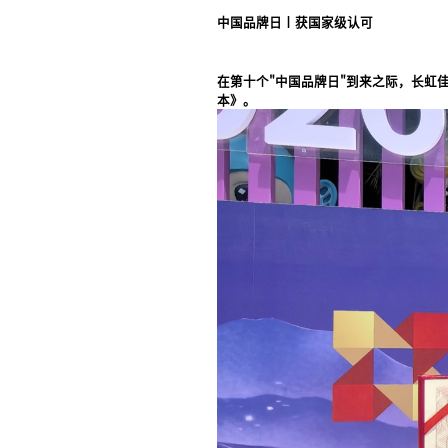
中国品牌日丨获国家级认可
在第十个"中国品牌日"到来之际，长虹佳
本》。