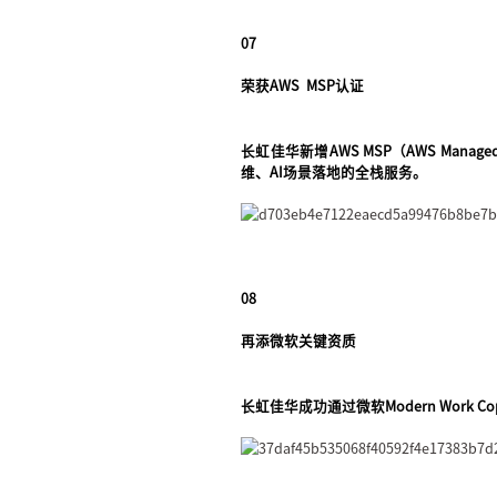
07
荣获AWS MSP认证
长虹佳华新增AWS MSP（AWS Man
维、AI场景落地的全栈服务。
08
再添微软关键资质
长虹佳华成功通过微软Modern Work C