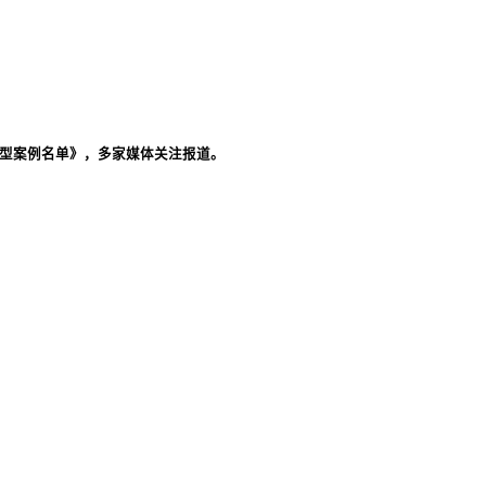
典型案例名单》，多家媒体关注报道。