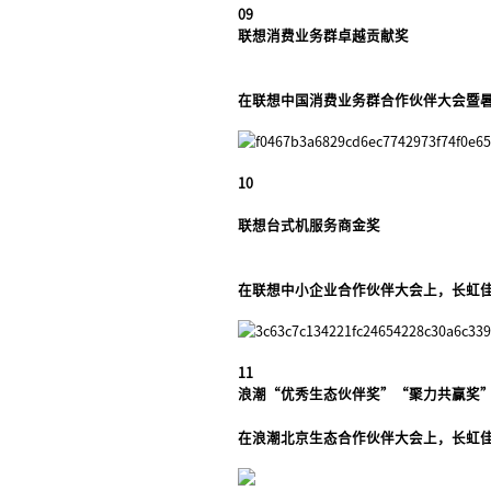
09
联想消费业务群卓越贡献奖
在联想中国消费业务群合作伙伴大会暨暑
10
联想台式机服务商金奖
在联想中小企业合作伙伴大会上，长虹佳华凭
11
浪潮“优秀生态伙伴奖”“聚力共赢奖
在浪潮北京生态合作伙伴大会上，长虹