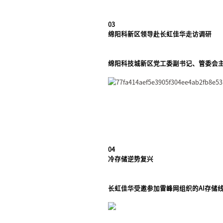
03
绵阳科新区领导赴长虹佳华走访调研
绵阳科技城新区党工委副书记、管委会
04
冷存储逆势复兴
长虹佳华受邀参加雷峰网组织的AI存储