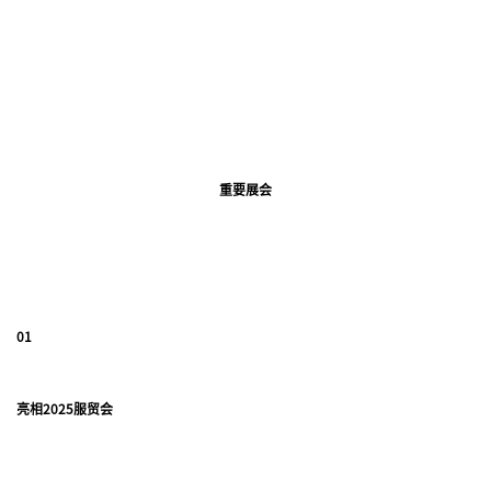
重要展会
01
亮相2025服贸会