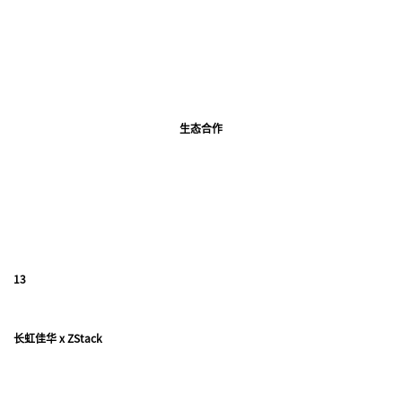
生态合作
13
长虹佳华 x ZStack