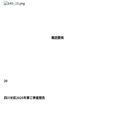
集团要闻
20
四川长虹2025年第三季度报告