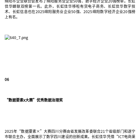
绵阳市企业联合会发布了绵阳服务业企业50强、数字经济企业20强榜单。长虹
佳华蝉联双榜第一名。此外，长虹佳华哆啦有货电子商务、长虹佳华数字技
术、长虹信息也在2025绵阳服务业企业50强、2025绵阳数字经济企业20强榜
上有名。
06
“数据要素x大赛”优秀数据治理奖
2025年“数据要素×”大赛四川分赛由省发展改革委联合21个省级部门和遂宁
市联合主办，全面展示了数字四川建设的创新成果。长虹佳华凭借“ICT电商渠