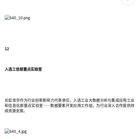
12
入选工信部重点实验室
长虹佳华作为行业创新影响力代表单位，入选工业大数据分析与集成应用工业
和信息化部重点实验室——数据要素开发应用工作组，为行业深入合作提供持
续资源支撑。