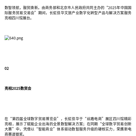
数智领航，服贸焕新。由商务部和北京市人民政府共同主办的“2025年中国国
际服务贸易交易会”期间，长虹佳华文旅产业数字化转型产品与解决方案服务
亮相四川馆展台。
02
亮相2025数贸会
在“第四届全球数字贸易博览会”，长虹佳华于“丝路电商”展区四川馆精彩
亮相，展示了赋能企业出海的全景数智解决方案；在同期“全球数字贸易创新
大赛”中，凭借以“智能商业”体系驱动数智服务升级的硬核实力，荣膺新电
商赛道银奖。