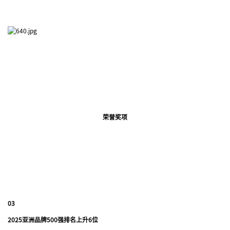
荣誉奖项
03
2025亚洲品牌500强
排名上升6位