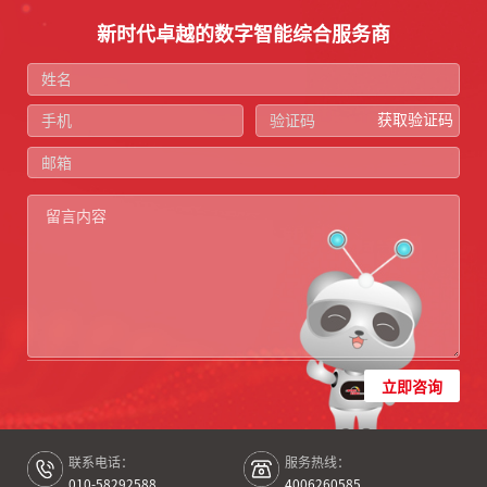
新时代卓越的数字智能综合服务商
获取验证码
立即咨询
联系电话：
服务热线：
010-58292588
4006260585