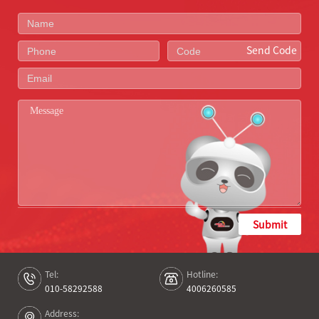
Send Code
Submit
Tel:
Hotline:
010-58292588
4006260585
Address: