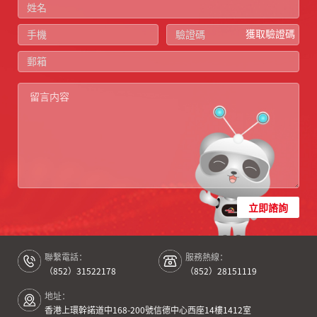
獲取驗證碼
立即諮詢
聯繫電話：
服務熱線：
（852）31522178
（852）28151119
地址：
香港上環幹諾道中168-200號信德中心西座14樓1412室