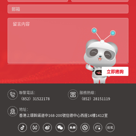
立即諮詢
聯繫電話：
服務熱線：
（852）31522178
（852）28151119
地址：
香港上環幹諾道中168-200號信德中心西座14樓1412室