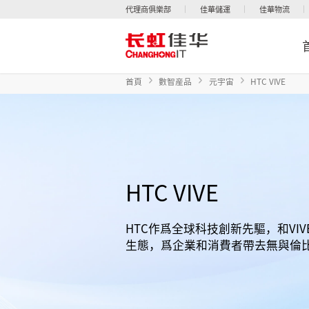
代理商俱樂部
佳華儲運
佳華物流
首頁
數智産品
元宇宙
HTC VIVE
HTC VIVE
HTC作爲全球科技創新先驅，和VI
生態，爲企業和消費者帶去無與倫比