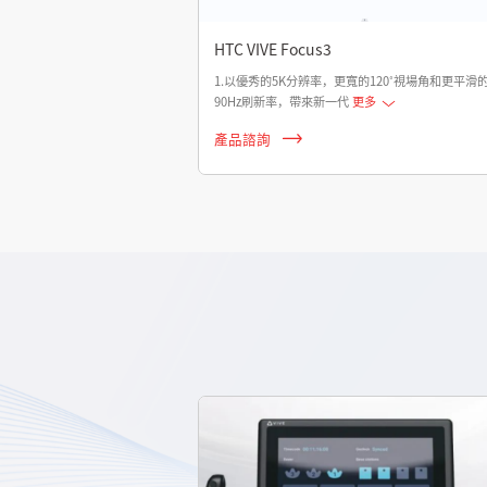
HTC VIVE Focus3
1.以優秀的5K分辨率，更寬的120˚視場角和更平滑
90Hz刷新率，帶來新一代
更多
產品諮詢