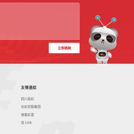
立即諮詢
友情連結
四川長虹
长虹控股集团
億氪虹雲
佳 Link