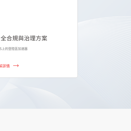
高性能計算
SAP on AWS
過快速聯網和近乎無限制的基礎設施加速創新
經過驗證的雲，可在任何
解詳情
了解詳情