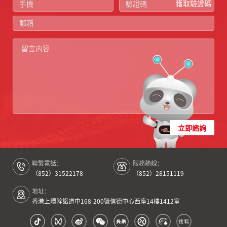
獲取驗證碼
立即諮詢
聯繫電話：
服務熱線：
（852）31522178
（852）28151119
地址：
香港上環幹諾道中168-200號信德中心西座14樓1412室