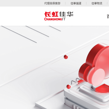
代理商俱樂部
佳華儲運
佳華物流