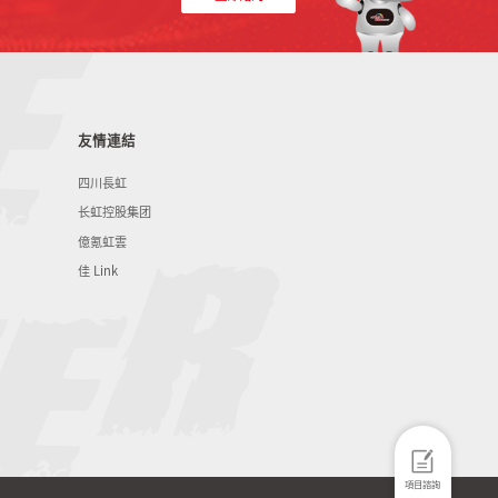
友情連結
四川長虹
长虹控股集团
億氪虹雲
佳 Link
項目諮詢