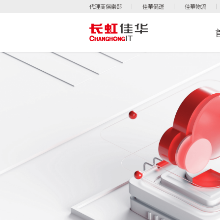
代理商俱樂部
佳華儲運
佳華物流