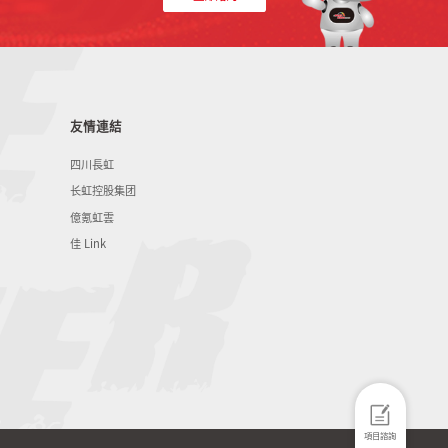
友情連結
四川長虹
长虹控股集团
億氪虹雲
佳 Link
項目諮詢