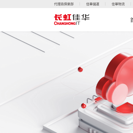
代理商俱樂部
佳華儲運
佳華物流