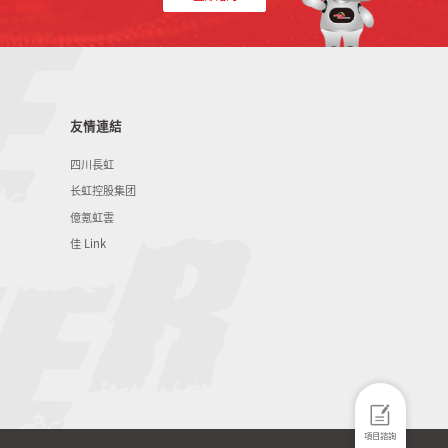
友情連結
四川長虹
长虹控股集团
億氪虹雲
佳 Link
項目諮詢