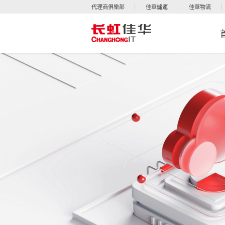
代理商俱樂部
佳華儲運
佳華物流