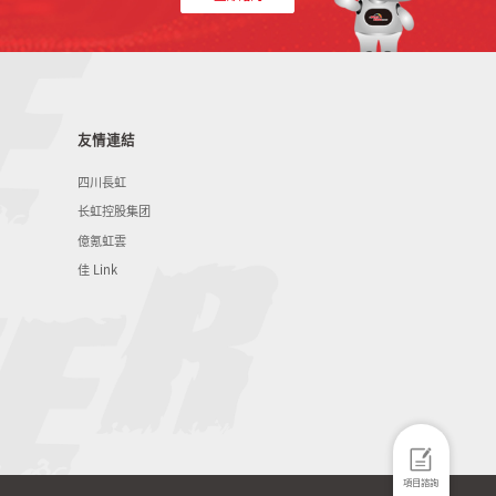
友情連結
四川長虹
长虹控股集团
億氪虹雲
佳 Link
項目諮詢