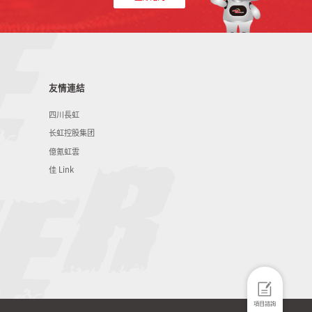
友情連結
四川長虹
长虹控股集团
億氪虹雲
佳 Link
項目諮詢