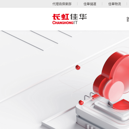
代理商俱樂部
佳華儲運
佳華物流